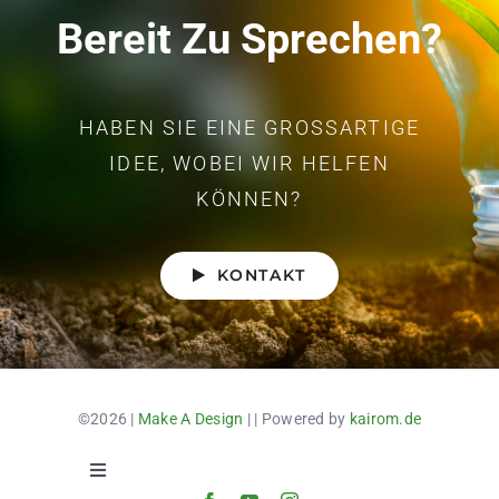
Bereit Zu Sprechen?
HABEN SIE EINE GROSSARTIGE I
DEE, WOBEI WIR HELFEN K
ÖNNEN?
KONTAKT
©2026 |
Make A Design
| | Powered by
kairom.de
Toggle