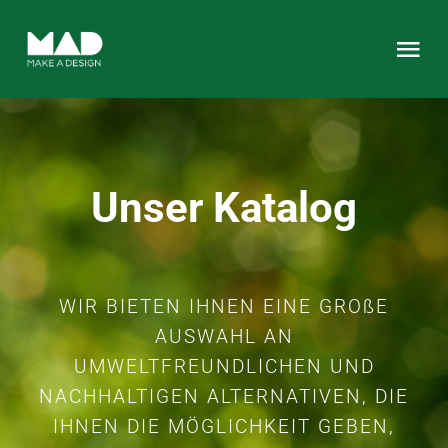
Zum
Inhalt
Tog
springen
Nav
HOME
Full Service
Unser Katalog
Portfolio
WIR BIETEN IHNEN EINE GROßE
Katalog
AUSWAHL AN
UMWELTFREUNDLICHEN UND
Kontakt
NACHHALTIGEN ALTERNATIVEN, DIE
IHNEN DIE MÖGLICHKEIT GEBEN,