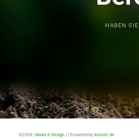
HABEN SIE
©2026 |
Make A Design
| | Powered by
kairom.de